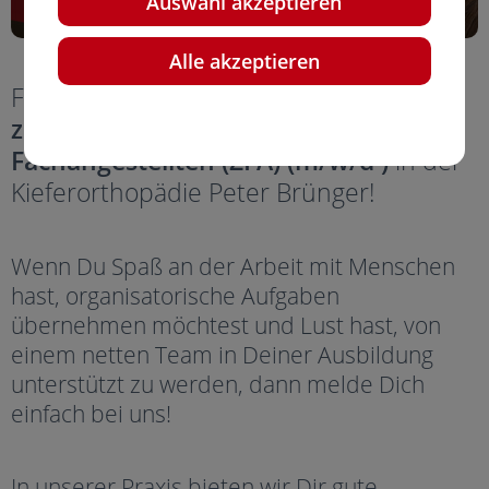
Auswahl akzeptieren
Alle akzeptieren
Freie Stelle ab sofort
Ausbildungsplatz
zur zahnmedizinischen
Fachangestellten (ZFA) (m/w/d )
in der
Kieferorthopädie Peter Brünger!
Wenn Du Spaß an der Arbeit mit Menschen
hast, organisatorische Aufgaben
übernehmen möchtest und Lust hast, von
einem netten Team in Deiner Ausbildung
unterstützt zu werden, dann melde Dich
einfach bei uns!
In unserer Praxis bieten wir Dir gute